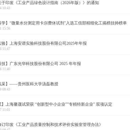
关于印发《工业产品绿色设计指南（2026年版）》的通知
4 10:43
科学】“微量水分测定用卡尔费休试剂”入选工信部精细化工揭榜挂帅榜单
1 15:56
实验】上海安谱实验科技股份有限公司2025年年报
6 11:47
技】广东光华科技股份有限公司 2025 年年报
6 11:40
风采】——贵州医科大学汤磊教授
9 08:43
】上海馨晟试荣获 “创新型中小企业””专精特新企业” 双项认定
7 11:01
修订印发《工业产品质量控制和技术评价实验室管理办法》