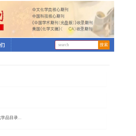
们
品目录...