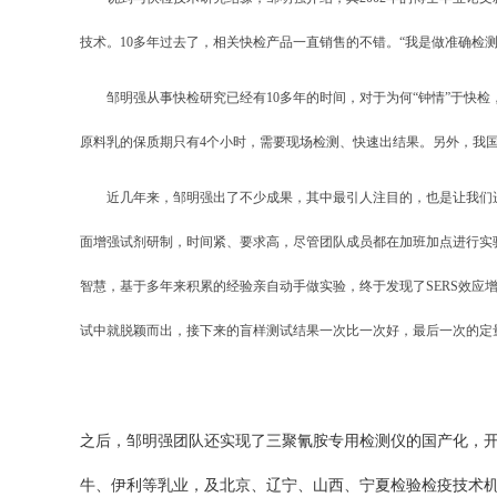
技术。10多年过去了，相关快检产品一直销售的不错。“我是做准确检
邹明强从事快检研究已经有10多年的时间，对于为何“钟情”于快检
原料乳的保质期只有4个小时，需要现场检测、快速出结果。另外，我
近几年来，邹明强出了不少成果，其中最引人注目的，也是让我们进而
面增强试剂研制，时间紧、要求高，尽管团队成员都在加班加点进行实验
智慧，基于多年来积累的经验亲自动手做实验，终于发现了SERS效应
试中就脱颖而出，接下来的盲样测试结果一次比一次好，最后一次的定量检
之后，邹明强团队还实现了三聚氰胺专用检测仪的国产化，开
牛、伊利等乳业，及北京、辽宁、山西、宁夏检验检疫技术