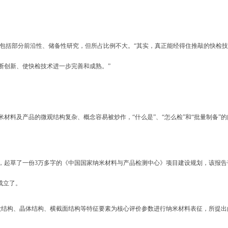
括部分前沿性、储备性研究，但所占比例不大。“其实，真正能经得住推敲的快检技
断创新、使快检技术进一步完善和成熟。”
材料及产品的微观结构复杂、概念容易被炒作，“什么是”、“怎么检”和“批量制备”
起草了一份3万多字的《中国国家纳米材料与产品检测中心》项目建设规划，该报告
成立了。
微结构、晶体结构、横截面结构等特征要素为核心评价参数进行纳米材料表征，所提出