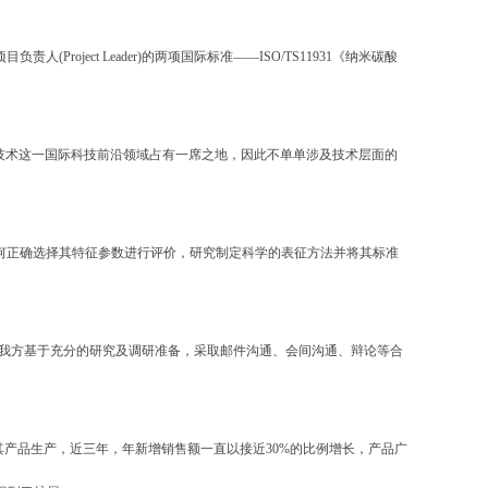
ect Leader)的两项国际标准——ISO/TS11931《纳米碳酸
技术这一国际科技前沿领域占有一席之地，因此不单单涉及技术层面的
何正确选择其特征参数进行评价，研究制定科学的表征方法并将其标准
’，我方基于充分的研究及调研准备，采取邮件沟通、会间沟通、辩论等合
品生产，近三年，年新增销售额一直以接近30%的比例增长，产品广