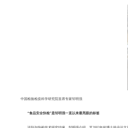
中国检验检疫科学研究院首席专家邹明强
“食品安全快检”是邹明强一直以来最亮眼的标签
说到与快检技术研究结缘，邹明强介绍，其2002年的博士毕业论文就