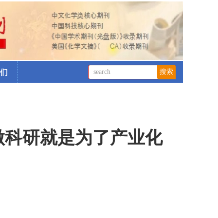
们
做科研就是为了产业化