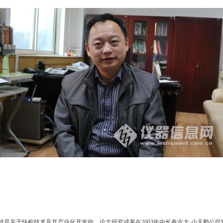
是关于快检技术及其产业化开发的，论文研究成果在2003年由长春吉大·小天鹅公