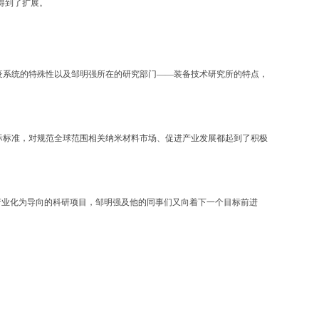
得到了扩展。
疫系统的特殊性以及邹明强所在的研究部门——装备技术研究所的特点，
标准，对规范全球范围相关纳米材料市场、促进产业发展都起到了积极
产业化为导向的科研项目，邹明强及他的同事们又向着下一个目标前进