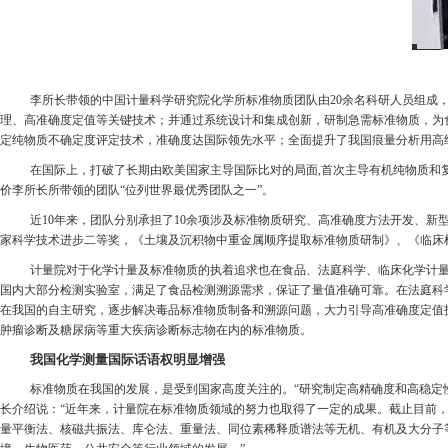
李所长带领的中国计量科学研究院化学所标准物质团队由20余名科研人员组成
理、高准确度定值等关键技术；并通过系统设计和集成创新，研制急需标准物质，为
定纯物质不确定度评定技术，准确度达国际领先水平；全面提升了我国痕量分析用高
在国际上，打破了长期由欧美国家主导国际比对的局面,首次主导有机纯物质和复杂基体
价李所长所带领的团队“位列世界最优秀团队之一”。
近10年来，团队分别承担了10余项涉及标准物质研究、高准确度方法开发、
家科学技术进步二等奖，《土壤及沉积物中重金属顺序提取标准物质研制》、《临床
计量院对于化学计量及标准物质的执着追求也在食品、法庭科学、临床化学计
国内大部分检测实验室，满足了食品检测溯源需求，保证了量值准确可靠。在法庭科
在我国的自主研究，逐步解决毒品标准物质制备和溯源问题，大力引导高准确度定值
肿瘤诊断及糖尿病等重大疾病诊断标志物在内的标准物质。
我国化学测量国际话语权明显增强
标准物质在我国的发展，是受到国家高度关注的。“研究制定高精确度和高稳定性计量标
长介绍说：“近年来，计量院在标准物质领域的努力也取得了一定的成果。截止目前，我
量平衡法、核磁共振法、库仑法、重量法、同位素稀释质谱法等无机、有机及大分子等