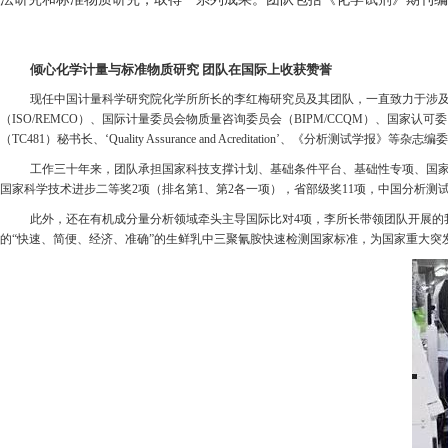
倾心化学计量与标准物质研究 团队在国际上收获赞誉
现任中国计量科学研究院化学所所长的李红梅研究员及其团队，一直致力于涉
（
ISO/REMCO
）、国际计量委员会物质量咨询委员会（
BIPM/CCQM
）、国家认可委
（
TC481
）秘书长、‘
Quality Assurance and Acreditation
’、《分析测试学报》等杂志编
工作三十年来，团队承担国家科技支撑计划、基础条件平台、基础性专项、国
国家科学技术进步二等奖
2
项（排名第
1
、第
2
各一项），省部级奖
11
项，中国分析测
此外，还在有机成分量分析领域牵头主导国际比对
4
项，李所长带领团队开展的
的“快速、简便、经济、准确”的生鲜乳中三聚氰胺快速检测国家标准，为国家重大突