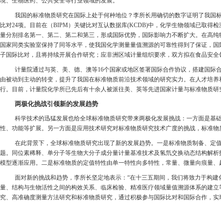
境、生物医药、公共安全等行业领域的发展。”
我国的标准物质研究在国际上处于何种地位？李所长用确切的数字证明了我国标准
比对24项。目前在（BIPM）关键比对互认数据库(KCDB)中，化学生物领域已取得检测
量分别排名第一、第二、第二和第三，形成国际优势，国际影响力不断扩大。在高纯
国家同类实验室保持了同等水平，使我国化学测量量值溯源的可靠性得到了保证，国际
子国际比对，且将持续开展合作研究；应非洲区域计量组织要求，双方拟在食品安全
计量院通过与英、美、德、澳等16个国家或地区签署国际合作协议，搭建国际
由被动到主动的转变，提升了我国在标准物质前沿技术领域的研究实力。在人才培养
行。目前，计量院化学所已先后有十余人被派往美、英等先进国家计量与标准物质研
两极化挑战引领新的发展趋势
科学技术的迅猛发展也给全球标准物质研究带来两极化发展挑战：一方面是基
性、功能等扩展。另一方面是应用技术研究对标准物质研究技术广度的挑战，标准物
在此背景下，全球标准物质研究出现了新的发展趋势。一是标准物质制备、定
题。同位素稀释、单分子等生物大分子成分量计量基准技术及氢氘交换动态结构解析
模型逐渐应用。二是标准物质的定值特性由单一特性向多特性，常量、微量向痕量、
面对新的挑战和趋势，李所长坚定地表示：“在十三五期间，我们将致力于构建
量、结构与生物活性之间的构效关系、临床检验、精准医疗领域量值溯源体系的建立
究、高准确度测量方法研究和标准物质研究，通过积极参与国际比对和国际合作，实现