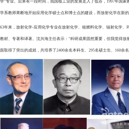
学”专业。后来有一段时间，我国核工业的发展走入了低谷，1997年
学系教师果断地开始应用化学硕士点和博士点的建设，而放射化学在新的
63年来，放射化学-应用化学专业在放射化学、核燃料化学、辐射化学
教材、专著和译著。沈兴海主任表示：“科研成果固然重要，但我觉得放
面取得了突出的成就，共培养了2400余名本科生、295名硕士生、16