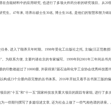
含能材料中的应用研究, 也进行了多项火炸药分析的研究项目。从20世
生。47年来, 培养出硕士生30名, 博士生16名, 是他们的智慧和努力
历史任务, 进入了颐养天年时期。1998年受化工出版社之托, 主编(汪正
。为联系方便, 主要约请在京的专家编写。1999年到2001年三年间丛书
印数都超过了10000册, 并获得第7届石油和化学工业协会优秀科技图书一
, 以构成23个分册内容完整的丛书体系。2016年开始又着手丛书第三版的
的“十五”和“十一五”国家科技攻关重大项目的跟踪专家组, 进行了多
也为一些期刊撰写了多篇综述文章, 还为社会上做了一些气相色谱的讲座。