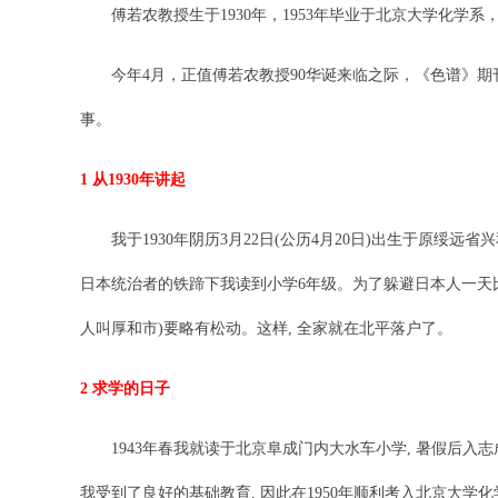
傅若农教授生于1930年，1953年毕业于北京大学化学系
今年4月，正值傅若农教授90华诞来临之际，《色谱》期刊
事。
1 从1930年讲起
我于1930年阴历3月22日(公历4月20日)出生于原绥远省兴
日本统治者的铁蹄下我读到小学6年级。为了躲避日本人一天比
人叫厚和市)要略有松动。这样, 全家就在北平落户了。
2 求学的日子
1943年春我就读于北京阜成门内大水车小学, 暑假后入志成
我受到了良好的基础教育, 因此在1950年顺利考入北京大学