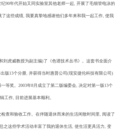
纪90年代开始又同实验室其他老师一起, 开展了毛细管电泳的
铸就了这些成绩, 我要真挚地感谢他们多年来和我一起工作, 使我
范教授和刘虎威教授为副主编)了《色谱技术丛书》。这套书全面介
共出版13个分册, 并获得当时惠普公司(现安捷伦科技有限公司)
等奖。2003年8月成立了第二版编委会, 决定对第一版13个
编辑工作, 目前进展基本顺利。
次检查和验收工作。在伴随退休而来的生活闲散时间里, 阅读了
总之这些学术活动丰富了我的退休生活, 使生活更具活力, 变