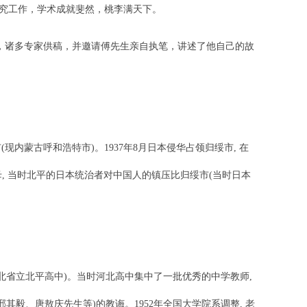
研究工作，学术成就斐然，桃李满天下。
，诸多专家供稿，并邀请傅先生亲自执笔，讲述了他自己的故
(现内蒙古呼和浩特市)。1937年8月日本侵华占领归绥市, 在
, 当时北平的日本统治者对中国人的镇压比归绥市(当时日本
河北省立北平高中)。当时河北高中集中了一批优秀的中学教师,
其毅、唐敖庆先生等)的教诲。1952年全国大学院系调整, 老