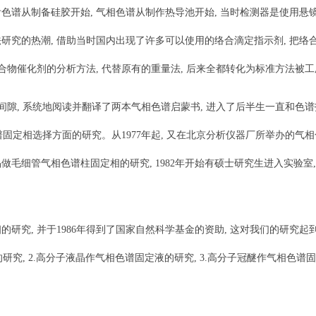
谱从制备硅胶开始, 气相色谱从制作热导池开始, 当时检测器是使用悬镜
法研究的热潮, 借助当时国内出现了许多可以使用的络合滴定指示剂, 把
合物催化剂的分析方法, 代替原有的重量法, 后来全都转化为标准方法被
间隙, 系统地阅读并翻译了两本气相色谱启蒙书, 进入了后半生一直和色谱打
色谱固定相选择方面的研究。从1977年起, 又在北京分析仪器厂所举办的
做毛细管气相色谱柱固定相的研究, 1982年开始有硕士研究生进入实验室
研究, 并于1986年得到了国家自然科学基金的资助, 这对我们的研究起
究, 2.高分子液晶作气相色谱固定液的研究, 3.高分子冠醚作气相色谱固定