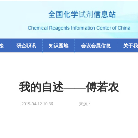
接
研企职讯
知识园地
会议会展信息
关于我
我的自述——傅若农
2019-04-12 10:36
来源：