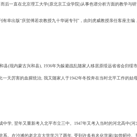
，而后一直在北京理工大学(原北京工业学院)从事色谱分析方面的教学与
有幸出版“庆贺傅若农教授九十华诞专刊”，由刘虎威教授亲任客座主编
和县(现内蒙古兴和县), 1936年为躲避战乱随家人移居原绥远省省会归绥市
一天厉害的血腥统治, 我又随家人于1942年冬投奔在当时北平工作的姑母
中学, 翌年又重新考入北平市立三中。1947年又考入当时的河北高中(
化学系。在沙滩的老北京大学学习了两年, 受到许多有名化学家(如曾昭伦、邢