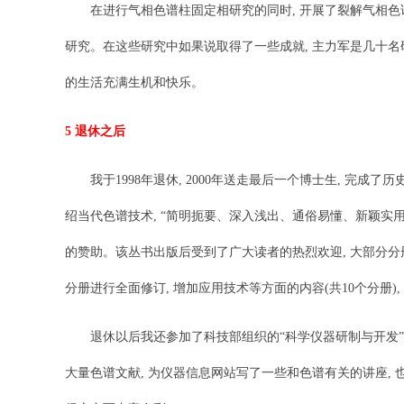
在进行气相色谱柱固定相研究的同时, 开展了裂解气相色谱在
研究。在这些研究中如果说取得了一些成就, 主力军是几十名研究
的生活充满生机和快乐。
5 退休之后
我于1998年退休, 2000年送走最后一个博士生, 完成了
绍当代色谱技术, “简明扼要、深入浅出、通俗易懂、新颖实用”
的赞助。该丛书出版后受到了广大读者的热烈欢迎, 大部分分册的
分册进行全面修订, 增加应用技术等方面的内容(共10个分册)
退休以后我还参加了科技部组织的“科学仪器研制与开发”项目
大量色谱文献, 为仪器信息网站写了一些和色谱有关的讲座, 