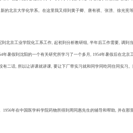
新的北京大学化学系。在这里我又得到黄子卿、唐有祺、张滂、徐光宪等
到北京工业学院化工系工作, 起初到分析教研组, 半年后工作需要, 调到当
54年暑假到沈阳的一个有关研究所学习了一个多月, 1954年暑假后在北
 没有二话, 所以让讲课就讲课, 要让下厂带实习就和同学同吃同住同实习
1956年在中国医学科学院药物所得到周同惠先生的辅导和帮助, 并在