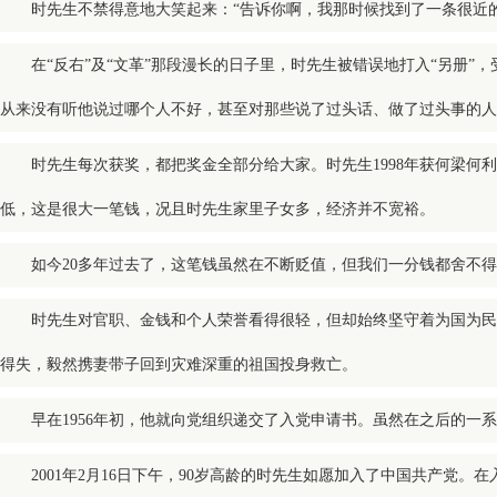
时先生不禁得意地大笑起来：“告诉你啊，我那时候找到了一条很近
在“反右”及“文革”那段漫长的日子里，时先生被错误地打入“另册”
从来没有听他说过哪个人不好，甚至对那些说了过头话、做了过头事的人
时先生每次获奖，都把奖金全部分给大家。时先生1998年获何梁
低，这是很大一笔钱，况且时先生家里子女多，经济并不宽裕。
如今20多年过去了，这笔钱虽然在不断贬值，但我们一分钱都舍不
时先生对官职、金钱和个人荣誉看得很轻，但却始终坚守着为国为民
得失，毅然携妻带子回到灾难深重的祖国投身救亡。
早在1956年初，他就向党组织递交了入党申请书。虽然在之后的
2001年2月16日下午，90岁高龄的时先生如愿加入了中国
共产党
。在