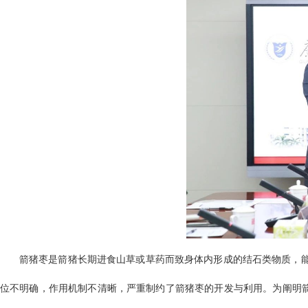
箭猪枣是箭猪长期进食山草或草药而致身体内形成的结石类物质，
位不明确，作用机制不清晰，严重制约了箭猪枣的开发与利用。为阐明箭猪枣对免