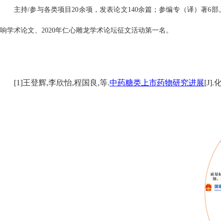
主持/参与各类项目20余项，发表论文140余篇；参编专（译）著6
响学术论文、2020年仁心雕龙学术论坛征文活动第一名。
[1]王登辉,李欣怡,程国良,等.
中药糖类上市药物研究进展
[J].