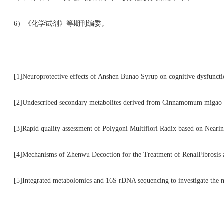
6）《化学试剂》等期刊编委。
[1]Neuroprotective effects of Anshen Bunao Syrup on cognitive dysfuncti
[2]Undescribed secondary metabolites derived from Cinnamomum migao H. W
[3]Rapid quality assessment of Polygoni Multiflori Radix based on Nearin
[4]Mechanisms of Zhenwu Decoction for the Treatment of RenalFibrosis at
[5]Integrated metabolomics and 16S rDNA sequencing to investigate the m