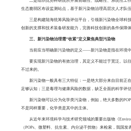
二是组织优势科研院所开展前瞻性、战略性、系统性工
生态脆弱区布设监测站点，基于新污染物治理高层次人才队伍
三是构建陆海统筹风险评估平台，引领新污染物全球科技
创新的支撑和技术装备研发能力，完善科技创新的条件保障
三、新污染物治理需“收紧”定义聚焦典型污染物
当前应当明确新污染物的定义——新污染物是指在环境
要实现新污染物的有效治理，其定义不能过于宽泛。以往
不过来的。
新污染物一般具有三大特征：一是绝大部分来自目前正
足够认知；三是毒理与健康风险的数据，缺乏全面的科学评
新污染物可以分为化学类污染物，例如，绝大多数的PO
不是同样重要，化学类是其中的主体。
从近年来环境科学与技术研究领域的重要出版物《Environme
（POPs、微塑料、抗生素、内分泌干扰物）来检索，我国