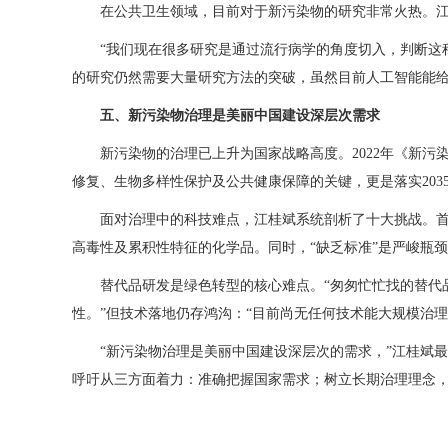
在公共卫生领域，目前对于新污染物的研究非常火热。
“我们现在很多研究是通过流行病学的角度切入，判断这
的研究仍然需要大量研究方法的突破，虽然目前人工智能能
五、新污染物治理是美丽中国建设深层次需求
新污染物的治理已上升为国家战略高度。2022年《新
修复、生物多样性保护及公共健康保障的关键，更是落实203
面对治理中的科技难点，江桂斌系统剖析了十大挑战。首
高毒性及累积性特征的化学品。同时，“缺乏标准”是严峻瓶
替代品研发是绿色转型的核心难点。“匆匆忙忙找的替代
性。”但技术落地仍存鸿沟：“目前尚无任何技术能大规模治理
“新污染物治理是美丽中国建设深层次的需求，”江桂斌
呼吁从三方面着力：准确把握国家需求；树立长期治理理念，