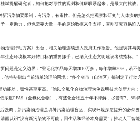
江桂斌提醒研究者，如何把对毒性的观测和健康联系起来，是最大的挑战
种新污染物要限制，有污染，有毒性。但是怎么把观察和研究与人体疾病
给予一定助力，但也需要大量一手的原始数据来作支撑，否则研究容易陷
污染物治理行动方案》出台，相关治理连续进入政府工作报告。他强调其与
5年生态环境根本好转目标的重要抓手，已纳入生态文明建设考核指标。”
要问题是定义边界：“登记化学品每天增加10万多，每年增率20%，若不
颈，他特别指出当前清单治理的困境：“多个省市（自治区）都制定了行动
品功能差，毒性甚至更高。”他以全氟化合物治理为例说明技术创新方向：
低浓度PFAS（全氟化合物），有些化合物五十年不降解，尽管有7、8
最后强调，新污染物治理是填补污染治理盲区、实现环境深层提升的必然要
清醒认识“没有新污染物不可能，因生活和经济本身需要”；推动人工智