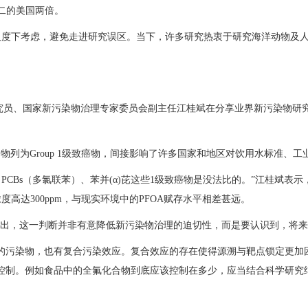
二的美国两倍。
尺度下考虑，避免走进研究误区。当下，许多研究热衷于研究海洋动物及
心研究员、国家新污染物治理专家委员会副主任江桂斌在分享业界新污染物研
类化合物列为Group 1级致癌物，间接影响了许多国家和地区对饮用水标准
PCBs（多氯联苯）、苯并(α)芘这些1级致癌物是没法比的。”江桂斌表示
高达300ppm，与现实环境中的PFOA赋存水平相差甚远。
指出，这一判断并非有意降低新污染物治理的迫切性，而是要认识到，将
的污染物，也有复合污染效应。复合效应的存在使得源溯与靶点锁定更加
控制。例如食品中的全氟化合物到底应该控制在多少，应当结合科学研究