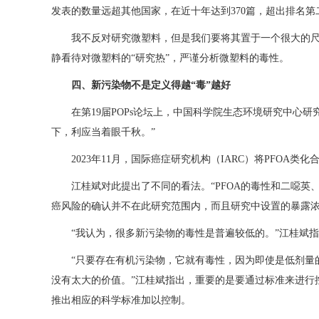
发表的数量远超其他国家，在近十年达到370篇，超出排名第
我不反对研究微塑料，但是我们要将其置于一个很大的
静看待对微塑料的“研究热”，严谨分析微塑料的毒性。
四、新污染物不是定义得越“毒”越好
在第19届POPs论坛上，中国科学院生态环境研究中
下，利应当着眼千秋。”
2023年11月，国际癌症研究机构（IARC）将PFOA
江桂斌对此提出了不同的看法。“PFOA的毒性和二噁英、
癌风险的确认并不在此研究范围内，而且研究中设置的暴露浓度
“我认为，很多新污染物的毒性是普遍较低的。”江桂斌
“只要存在有机污染物，它就有毒性，因为即使是低剂量
没有太大的价值。”江桂斌指出，重要的是要通过标准来进行
推出相应的科学标准加以控制。