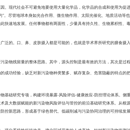
原因。现代社会不可避免地要使用大量化学品，化学品的合成和使用为促
的”。尽管地球本身如光合作用、微生物作用、太阳光催化、地质活动等
此快速地发展。任何事物都有两面性，少量具有持久性、生物累积性、毒性
是广泛的。口、鼻、皮肤摄入都是可能的，也就是学术界所研究的膳食摄
新污染物残留量的整体思路。其中，源头控制是最有效的方法，其次是过
物的成功经验，缺乏对新污染物种类繁多、赋存复杂、危害隐蔽的特点的
基础研究专项，构建环境暴露-风险评估-健康效应-防控理论体系。侧重“
技术及大数据赋能的新污染物风险评估与管控的前沿基础研究体系。从根
险防控新思路，形成基于绿色替代、低碳削减与污染协同治理的可持续发