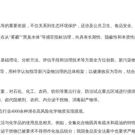
规等的重要依据，不仅关系到生态环境保护，还涉及公共卫生、食品安全
在从“雾霾”“黑臭水体”等感官指标治理，向具有长期性、隐蔽性和本质
、基础理论、分析方法、评估手段和治理技术等方面全方位创新。新污染
先导，用科学认知指导新污染物治理的总体框架；以健康效应为导向，结
方案，对石化、化工、农药、纺织等重点行业、防治试点重点区域进行摸
物、卤代阻燃剂、农药、内分泌干扰物、消毒副产物等。
点行业4000余种潜在高风险化学物质实现摸底。
生活与化学品的使用息息相关。例如，全氟化合物因具有疏水和疏油的特
分泌干扰物已被要求不得用作化妆品组分；我国食品安全法案中也要求严