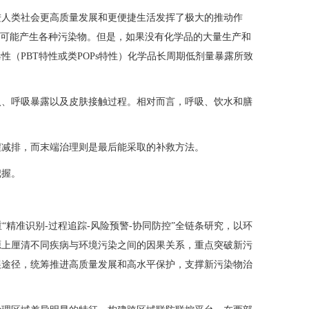
进人类社会更高质量发展和更便捷生活发挥了极大的推动作
也可能产生各种污染物。但是，如果没有化学品的大量生产和
（PBT特性或类POPs特性）化学品长周期低剂量暴露所致
入、呼吸暴露以及皮肤接触过程。相对而言，呼吸、饮水和膳
程减排，而末端治理则是最后能采取的补救方法。
把握。
精准识别-过程追踪-风险预警-协同防控”全链条研究，以环
源上厘清不同疾病与环境污染之间的因果关系，重点突破新污
展途径，统筹推进高质量发展和高水平保护，支撑新污染物治