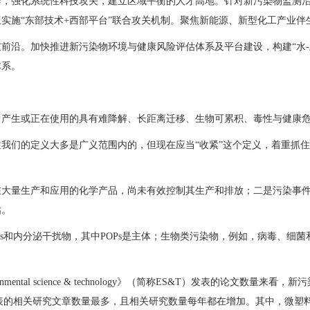
作，强化系统性科技攻关，建立区域平衡的人才高地。针对新污染物监测
实施“东部技术+西部平台”联合攻关机制。聚焦新能源、新型化工产业
前沿。加快推进新污染物环境与健康风险评估体系及平台建设，构建“水-
体系。
中产生或正在使用的具有难降解、长距离迁移、生物可累积、毒性与健康
我们的定义大多是广义范围内的，但现在应当“收紧”这个定义，着重抓
在大量生产和应用的化学产品，尚未有效控制其生产和排放；二是污染事
估。
Ps和内分泌干扰物，其中POPs是主体；生物类污染物，例如，病毒、细
ntal science & technology》（简称ES&T）发表的论文数
发表的相关研究文章数量最多，且相关研究数量每年都在增加。其中，微塑料