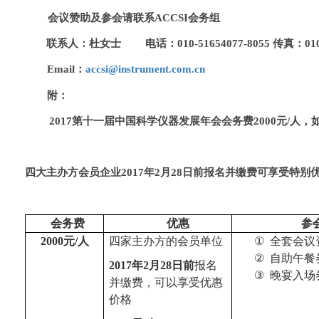
会议赞助及参会请联系ACCSI会务组
联系人：杜女士 电话：010-51654077-8055 传真：010-8
Email
：
accsi@instrument.com.cn
附：
2017第十一届中国科学仪器发展年会会务费2000元/人，
四大主办方会员企业2017年2月28日前报名并缴费可享受特别优惠
会务费
优惠
参
2000
元/人
四家主办方的会员单位
①
全套会议
②
自助午餐
2017
年2月28日前
报名
③
晚宴入场
并缴费，可以享受优惠
价格