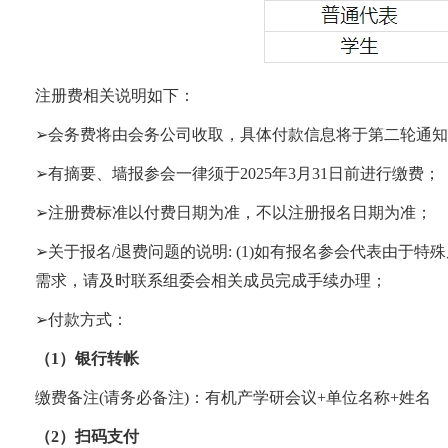
注册费相关说明如下：
➢
会务费将由会务公司收取，具体付款信息将于第二轮通知
➢
有摘要、墙报参会一律须于
2025
年
3
月
31
日前进行缴费；
➢
注册费标准以付费日期为准，不以注册报名日期为准；
➢
关于报名
/
退费问题的说明
: (1)
如有报名参会代表由于特殊
需求，请及时联系组委会相关成员完成手续办理；
➢
付款方式：
（
1
）银行转帐
缴费备注
(
请务必备注
)
：有机产学研会议
+
单位名称
+
姓名
（
2
）扫码支付