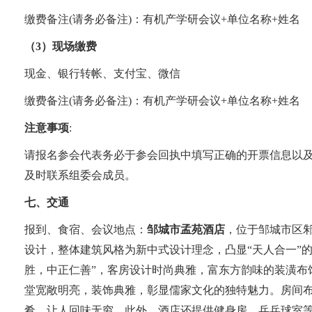
缴费备注
(
请务必备注
)
：有机产学研会议
+
单位名称
+
姓名
（
3
）现场缴费
现金、银行转帐、支付宝、微信
缴费备注
(
请务必备注
)
：有机产学研会议
+
单位名称
+
姓名
注意事项
:
请报名参会代表务必于参会回执中填写正确的开票信息以
及时联系组委会成员。
七、交通
报到、食宿、会议地点：
邹城市孟苑酒店
，位于邹城市区
设计，整体建筑风格为新中式设计理念，凸显
“
天人合一
”
胜，中正仁善
”
，客房设计时尚典雅，富东方韵味的装潢布
堂宽敞明亮，装饰典雅，彰显儒家文化的独特魅力。房间
肴，让人回味无穷
。此外，酒店还提供健身房、乒乓球室