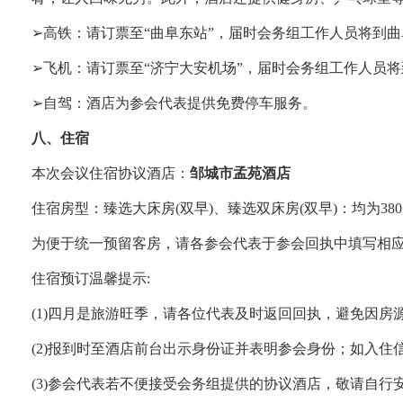
➢
高铁：请订票至
“
曲阜东站
”
，届时会务组工作人员将到曲
➢
飞机：请订票至
“
济宁大安机场
”
，届时会务组工作人员将
➢
自驾：酒店为参会代表提供免费停车服务。
八、住宿
本次会议住宿协议酒店：
邹城市孟苑酒店
住宿房型：臻选大床房
(
双早
)
、臻选双床房
(
双早
)
：均为
380
为便于统一预留客房，请各参会代表于参会回执中填写相
住宿预订温馨提示
:
(1)
四月是旅游旺季，请各位代表及时返回回执，避免因房
(2)
报到时至酒店前台出示身份证并表明参会身份；如入住
(3)
参会代表若不便接受会务组提供的协议酒店，敬请自行