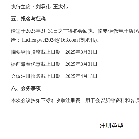
执行主席：
刘承伟
王大伟
五、报名与征稿
请您于
2025
年
3
月
31
日之前将参会回执、摘要
/
墙报电子版
(W
给：
liuchengwei2024@163.com (
刘承伟
)
。
摘要墙报投稿截止日期：
2025
年
3
月
31
日
提前缴费优惠截止日期：
2025
年
3
月
31
日
会议注册报名截止日期：
2025
年
4
月
18
日
六、会务事项
本次会议按如下标准收取注册费，用于会议所需资料和各