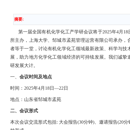
摘要:
第一届全国有机化学化工产学研会议将于
2025
年
4
月
18
所主办，上海大学、邹城市孟苑管理运营有限公司承办，
者等于一堂，讨论有机化学化工领域最新政策、科学与技
展，助力地方化学化工领域经济的可持续发展。我们诚挚
研发展大计。
一、
会议时间及地点
时间：
2025
年
4
月
18
日
—22
日
地点：山东省邹城市孟苑
二、会议形式
本次会议交流形式包括
:
大会报告
(30
分钟
)
、邀请报告
(20
分