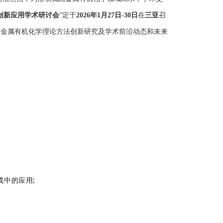
与创新应用学术研讨会
”定于
2026年1月27日-30日
在
三亚
召
讨金属有机化学理论方法创新研究及学术前沿动态和未来
成中的应用;