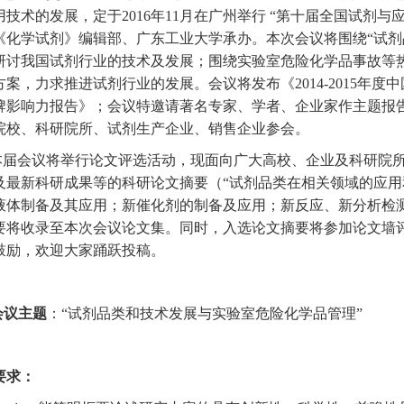
用技术的发展，定于
2016
年
11
月在
广州举行
“第十届全国试剂与
《化学试剂》编辑部、广东工业大学承
办。
本次会议将围绕“试
研讨我国试剂行业的技术及发展；围绕实验室危险化学品事故等
方案，力求推进试剂行业的发展。会议将发布《
2014-2015
年度中
牌影响力报告》；会议特邀请著名专家、学者、企业家作主题报
院校、科研院所、试剂生产企业、销售企业参会。
本届会议将举行论文评选活动，现面向广大高校、企业及科研院
及最新科研成果等的科研论文摘要（“试剂品类在相关领域的应
液体制备及其应用；新催化剂的制备及应用；新反应、新分析检
要将收录至本次会议论文集。同时，入选论文摘要将参加论文墙
鼓励，欢迎大家踊跃投稿。
会议主题
：“试剂品类和技术发展与实验室危险化学品管理”
要求：