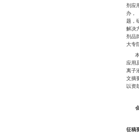
剂应
办，
题，
解决
剂品
大专
应用
离子
文摘
以资
征稿