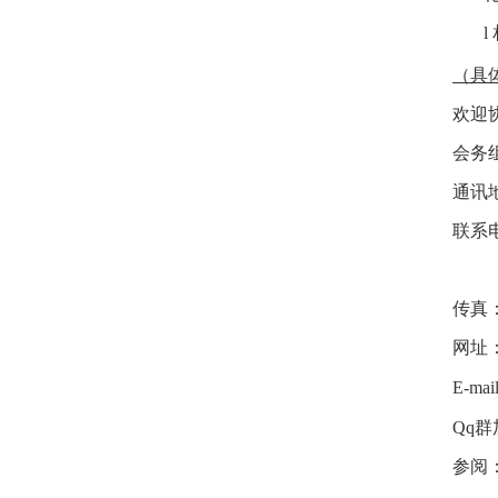
l
（具
欢迎
会务
通讯地
联系电话
传真： 
网址
E-mai
Qq
群
参阅