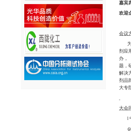
嘉宾
欢迎
会议
剂应用
办，
题，
解决
剂品
大专
大会
l