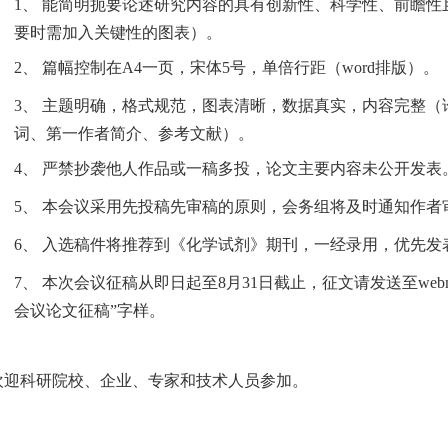
1、
能简明扼要论述研究内容的具有创新性、科学性、前瞻性
要时需加入关键性的图表）。
2、
篇幅控制在
A4
一页，宋体
5
号，单倍行距（
word
排版）。
3、
主题明确，格式规范，图表清晰，数据真实，内容完整（
词、第一作者简介、参考文献）。
4、
严禁抄袭他人作品或一稿多投，论文主要内容未公开发表
5、
本会议采用先投稿先审稿的原则，会务组将及时通知作者
6、
入选稿件将推荐到《化学试剂》期刊，一经录用，优先发
7、
本次会议征稿从即日起至
8
月
31
日截止，征文请发送至
webm
会议论文征稿
”
字样。
欢迎科研院校、企业、专家和技术人员参加。