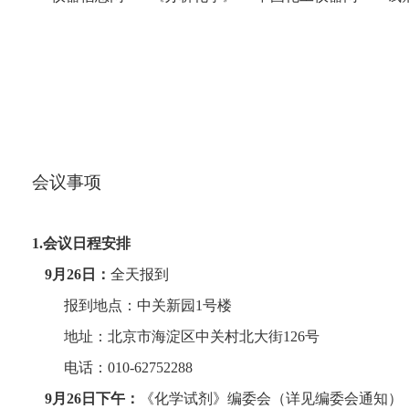
会议事项
1.
会议日程安排
9
月
26
日：
全天报到
报到地点：中关新园
1
号楼
地址：北京市海淀区中关村北大街
126
号
电话：
010-62752288
9
月
26
日下午：
《化学试剂》编委会（详见编委会通知）