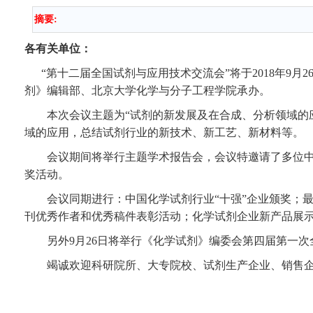
摘要:
各有关单位：
“
第十二届全国试剂与应用技术交流会
”
将于
2018
年
9
月
26
剂》编辑部、北京大学化学与分子工程学院承办。
本次会议主题为
“
试剂的新发展及在合成、分析领域的
域的应用，总结试剂行业的新技术、新工艺、新材料等。
会议期间将举行主题学术报告会，会议特邀请了多位
奖活动。
会议同期进行：中国化学试剂行业“十强”企业颁奖；
刊优秀作者和优秀稿件表彰活动；化学试剂企业新产品展
另外
9
月
26
日将举行《化学试剂》编委会第四届第一次
竭诚欢迎科研院所、大专院校、试剂生产企业、销售