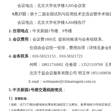
会议地点：北京大学化学楼
A205
会议室
9
月
27
日：
第十二届全国试剂与应用技术交流会暨学术报
会议地点：北京大学化学楼
A204
报告厅
2.
住宿地点：
中关新园
1
号楼、
9
号楼
3.
会议费用：
会议费
1800
元
提前转账请与会务组联系。
住宿由会议统一安排，
费用自理（详情见参会
4.
会务联系
：
010-58321153
，
010-58321723
何晖：
18811716992
任春双：
13521319769
王
北京千益会议服务有限公司
明玉华
1851169958
E-mail
：
webmaster@chinareagent.com.cn
5.
中关新园
1
号楼
交通线路情况
：
1
）
首都机场
：
1.
地铁：在T2/T3航站楼地铁站乘坐机场线至三元桥站，换乘地铁10号线至海
2.
出租费用约105元（按驾车的最少时间计算），全程33.0公里，约1小时。