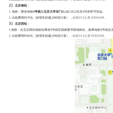
2
）
北京南站
：
1.
地铁：乘坐地铁
4号线
至
北京大学东门
站,由C出口向东100米即可到达。
2.
出租费用约70元（按驾车的最少时间计算），
全程
23.2
公里
约
50
分钟。
3
）
北京西站
：
1.地铁：在北京西站地铁站乘坐9号线至国家图书馆地铁站，换乘地铁4号线在
2.
出租费用约40元（按驾车的最少时间计算），
全程
14.3
公里
约
30
分钟。