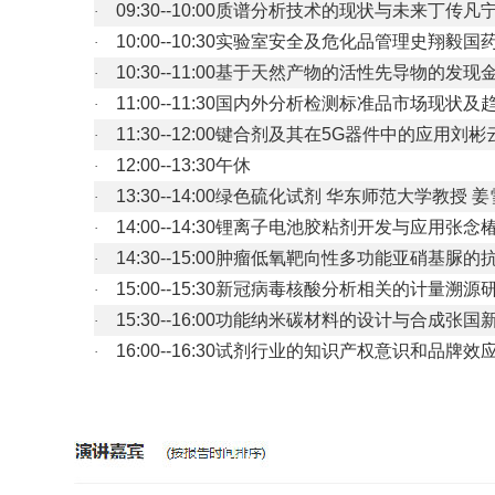
09:30--10:00
质谱分析技术的现状与未来丁传凡
·
10:00--10:30
实验室安全及危化品管理史翔毅国
·
10:30--11:00
基于天然产物的活性先导物的发现
·
11:00--11:30
国内外分析检测标准品市场现状及
·
11:30--12:00
键合剂及其在
5G
器件中的应用刘彬
·
12:00--13:30
午休
·
13:30--14:00
绿色硫化试剂 华东师范大学教授 姜
·
14:00--14:30
锂离子电池胶粘剂开发与应用张念
·
14:30--15:00
肿瘤低氧靶向性多功能亚硝基脲的
·
15:00--15:30
新冠病毒核酸分析相关的计量溯源
·
15:30--16:00
功能纳米碳材料的设计与合成张国
·
16:00--16:30
试剂行业的知识产权意识和品牌效
·