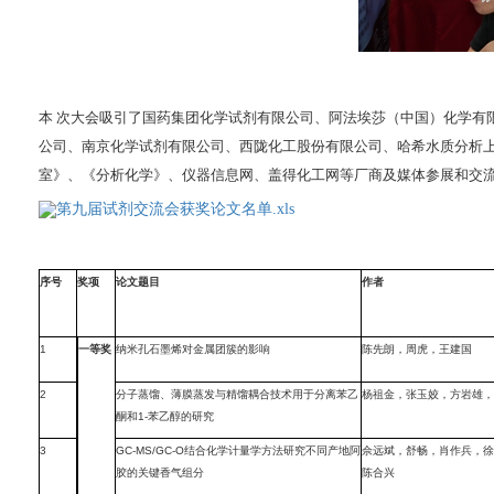
本 次大会吸引了国药集团化学试剂有限公司、阿法埃莎（中国）化学有
公司、南京化学试剂有限公司、西陇化工股份有限公司、哈希水质分析上
室》、《分析化学》、仪器信息网、盖得化工网等厂商及媒体参展和交流
第九届试剂交流会获奖论文名单.xls
序号
奖项
论文题目
作者
1
一等奖
纳米孔石墨烯对金属团簇的影响
陈先朗，周虎，王建国
2
分子蒸馏、薄膜蒸发与精馏耦合技术用于分离苯乙
杨祖金，张玉姣，方岩雄，
酮和1-苯乙醇的研究
3
GC-MS/GC-O结合化学计量学方法研究不同产地阿
佘远斌，舒畅，肖作兵，徐
胶的关键香气组分
陈合兴