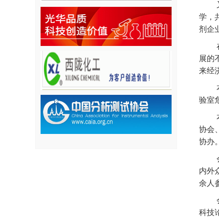
学，
剂企
展的
来经
验室
协会
协办
内外
余人
科技