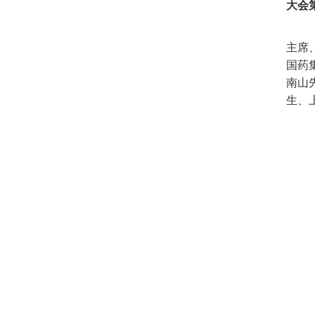
大会
主席
国药
南山
生、