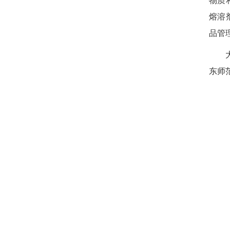
物质
熔溶
品管
东师