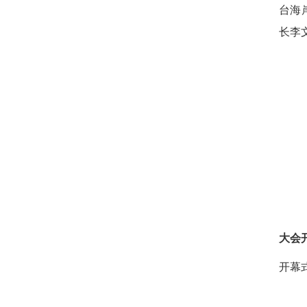
台海
长李
大会
开幕