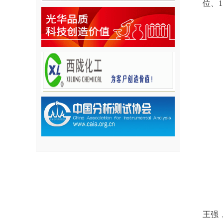
位、
王强