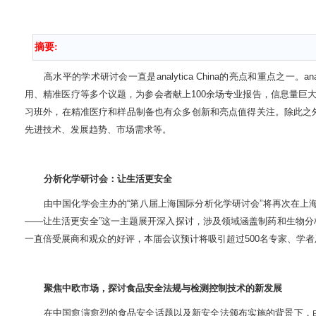
摘要:
高水平的学术研讨会一直是
analytica China
的亮点和重点之一。
an
用、精准医疗等多个议题，为参会者献上
100
余场专业报告，信息量巨
习班外，在精准医疗和样品制备也有众多创新和亮点值得关注。除此之
先进技术、发展趋势、市场需求等。
分析化学研讨会：让生活更安全
由中国化学会主办的
“
第八届上海国际分析化学研讨会
”
将再次在上
——
让生活更安全
”
这一主题展开深入探讨，涉及领域涵盖制药和生物分
一直倍受展商和观众的好评，本届会议预计将吸引超过
500
名专家、学者
聚焦中欧市场，探讨食品安全法规与检测控制技术的新发展
在中国愈演愈烈的食品安全话题以及新安全法颁布实施的背景下，