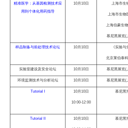
精准医学：从基因检测技术应
10
月
10
日
上海市生
用到个体化用药指导
上海市生物
上海伯豪生
慕尼黑展览
(
样品制备与前处理技术论坛
10
月
10
日
《实验与
北京莱伯泰
实验室建设及安全论坛
10
月
10
日
慕尼黑展览
(
环境监测技术与分析论坛
10
月
10
日
慕尼黑展览
(
Tutorial I
10
月
10
日
慕尼黑
10:00-12:00
Tutorial II
10
月
10
日
慕尼黑