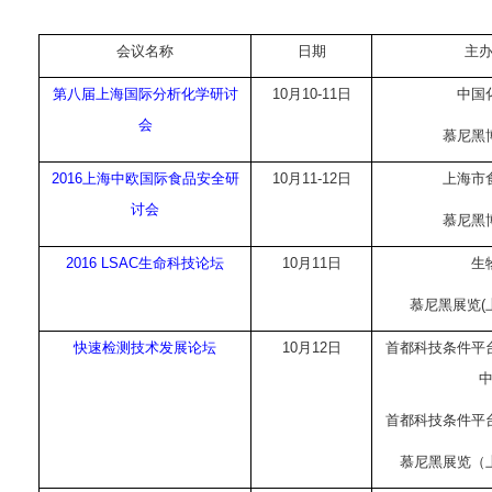
会议名称
日期
主
第八届上海国际分析化学研讨
10
月
10-11
日
中国
会
慕尼黑
2016
上海中欧国际食品安全研
10
月
11-12
日
上海市
讨会
慕尼黑
2016 LSAC
生命科技论坛
10
月
11
日
生
慕尼黑展览
(
快速检测技术发展论坛
10
月
12
日
首都科技条件平
首都科技条件平
慕尼黑展览（