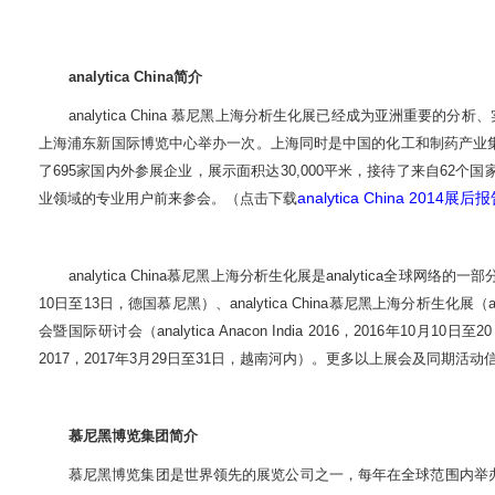
analytica China
简介
analytica China
慕尼黑上海分析生化展已经成为亚洲重要的分析、
上海浦东新国际博览中心举办一次。上海同时是中国的化工和制药产业
了
695
家国内外参展企业，展示面积达
30,000
平米，接待了来自
62
个国
analytica China 2014
业领域的专业用户前来参会。（点击下载
展后报
analytica China
慕尼黑上海分析生化展是
analytica
全球网络的一部
10
日至
13
日，德国慕尼黑）、
analytica China
慕尼黑上海分析生化展（
会暨国际研讨会（
analytica Anacon India 2016
，
2016
年
10
月
10
日至
20
2017
，
2017
年
3
月
29
日至
31
日，越南河内）。更多以上展会及同期活动
慕尼黑博览集团简介
慕尼黑博览集团是世界领先的展览公司之一，每年在全球范围内举