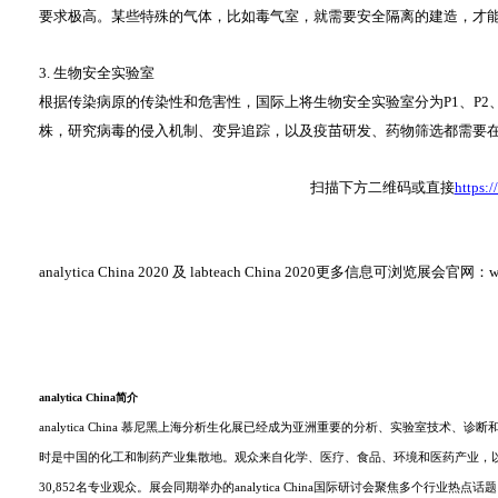
要求极高。某些特殊的气体，比如毒气室，就需要安全隔离的建造，才
3. 生物安全实验室
根据传染病原的传染性和危害性，国际上将生物安全实验室分为P1、P2、
株，研究病毒的侵入机制、变异追踪，以及疫苗研发、药物筛选都需要在P3实
扫描下方二维码或直接
https:
analytica China 2020 及 labteach China 2020更多信息可浏览展会官网：www.
analytica China简介
analytica China 慕尼黑上海分析生化展已经成为亚洲重要的分析、实验
时是中国的化工和制药产业集散地。观众来自化学、医疗、食品、环境和医药产业，以及工业和政
30,852名专业观众。展会同期举办的analytica China国际研讨会聚焦多个行业