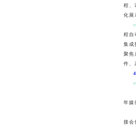
程、
化展
程自
集成
聚焦
件、
年媒
接会