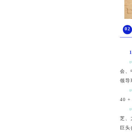
02
会、
领导
40 
芝、
巨头