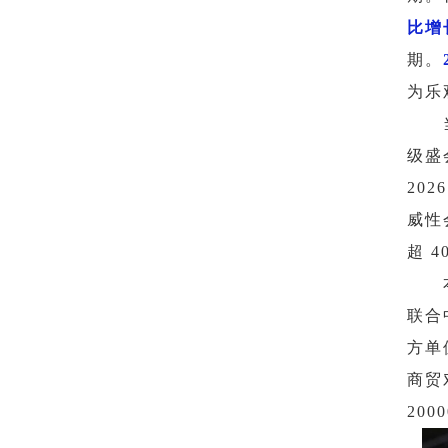
比增
期。
为乐
级盛
20
威性
超 
联合
方单
商贸
20