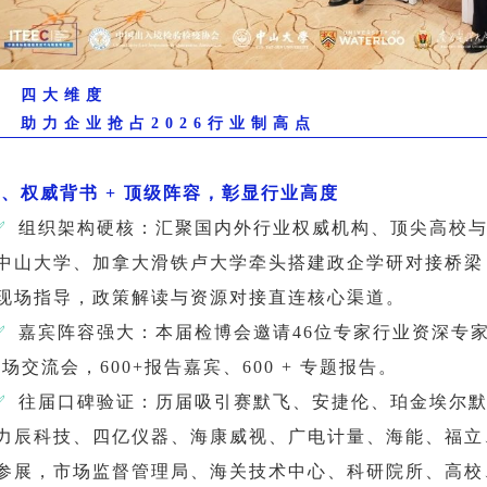
四大维度
助力企业抢占2026行业制高点
1、权威背书 + 顶级阵容，彰显行业高度
✅
组织架构硬核：汇聚国内外行业权威机构、顶尖高校
中山大学、加拿大滑铁卢大学牵头搭建政企学研对接桥梁
现场指导，政策解读与资源对接直连核心渠道。
✅
嘉宾阵容强大：本届检博会邀请46位专家行业资深专
+ 场交流会，600+报告嘉宾、600 + 专题报告。
✅
往届口碑验证：历届吸引赛默飞、安捷伦、珀金埃尔
力辰科技、四亿仪器、海康威视、广电计量、海能、福立
参展，市场监督管理局、海关技术中心、科研院所、高校、