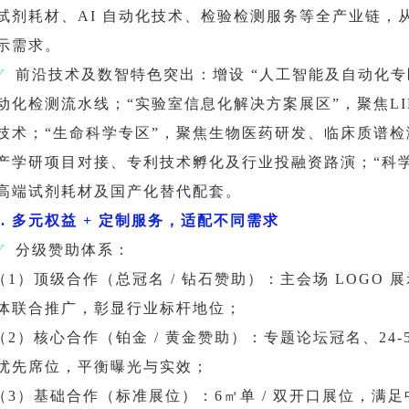
试剂耗材、AI 自动化技术、检验检测服务等全产业链，
示需求。
✅
前沿技术及数智特色突出：增设 “人工智能及自动化专
动化检测流水线；“实验室信息化解决方案展区”，聚焦L
技术；“生命科学专区”，聚焦生物医药研发、临床质谱检
产学研项目对接、专利技术孵化及行业投融资路演；“科
高端试剂耗材及国产化替代配套。
4. 多元权益 + 定制服务，适配不同需求
✅
分级赞助体系：
（1）顶级合作（总冠名 / 钻石赞助）：主会场 LOGO 展
体联合推广，彰显行业标杆地位；
（2）核心合作（铂金 / 黄金赞助）：专题论坛冠名、24-
优先席位，平衡曝光与实效；
（3）基础合作（标准展位）：6㎡单 / 双开口展位，满