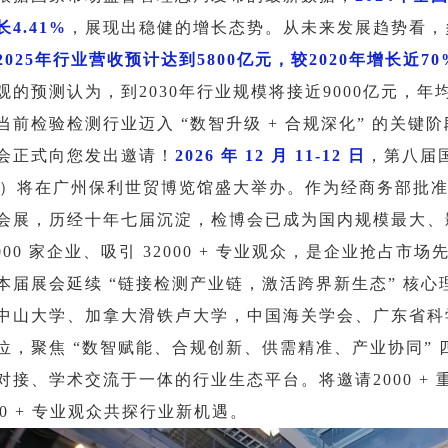
长4
.41%
，展现出稳健的增长态势。从未来发展趋势看，
2025年行业营收预计达到5800亿元，较2020年增长近7
观的预测认为，到2030年行业规模将接近9000亿元，年
当前检验检测行业迈入 “数智升级 + 合规深化” 的关
会正式向您发出邀请！
2026 年 12 月 11-12 日
，第八届
26）将在广州保利世贸博览馆盛大举办。作为经商务部批
会展，历经十年七届沉淀，检博会已成为国内规模最大、
4000 家企业、吸引 32000 + 专业观众，是企业抢占
本届展会延续 “链接检测产业链，激活跨界新生态” 核
中山大学、加拿大滑铁卢大学，中国海关学会、广东省科
位，聚焦 “数智赋能、合规创新、供需精准、产业协同”
对接、学术交流于一体的行业生态平台。将邀请2000 + 重
000 + 专业观众共探行业新机遇。