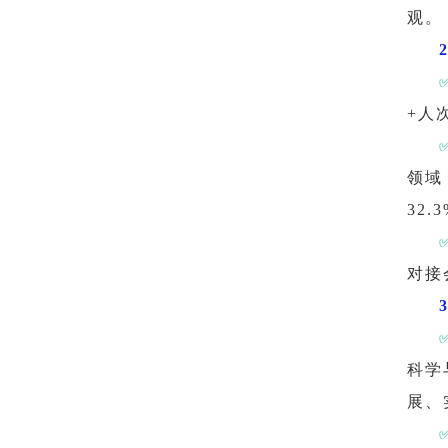
观。
+人
领域
32
对接
科学
展、