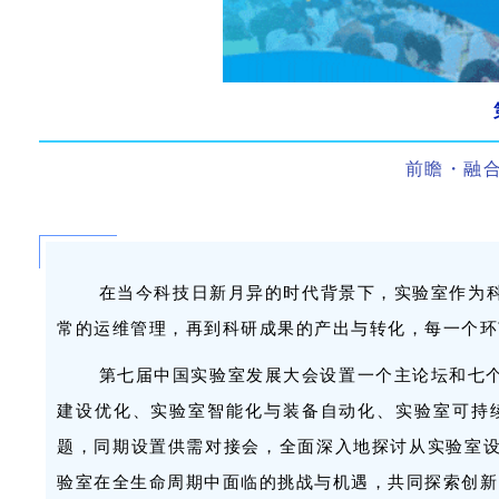
前瞻・融
在当今科技日新月异的时代背景下，实验室作为
常的运维管理，再到科研成果的产出与转化，每一个环
第七届中国实验室发展大会设置一个主论坛和七个
建设优化、实验室智能化与装备自动化、实验室可持
题，同期设置供需对接会，全面深入地探讨从实验室
验室在全生命周期中面临的挑战与机遇，共同探索创新