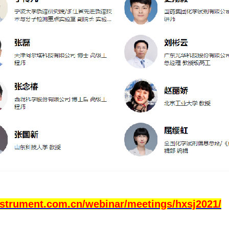
nstrument.com.cn/webinar/meetings/hxsj2021/