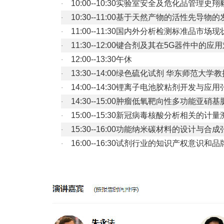
10:00--10:30
实验室安全及危化品管理史翔
·
10:30--11:00
基于天然产物的活性先导物的
·
11:00--11:30
国内外分析检测标准品市场现
·
11:30--12:00
键合剂及其在
5G
器件中的应用
·
12:00--13:30
午休
·
13:30--14:00
绿色硫化试剂 华东师范大学教
·
14:00--14:30
锂离子电池胶粘剂开发与应用
·
14:30--15:00
肿瘤低氧靶向性多功能亚硝基
·
15:00--15:30
新冠病毒核酸分析相关的计量
·
15:30--16:00
功能纳米碳材料的设计与合成
·
16:00--16:30
试剂行业的知识产权意识和品
·