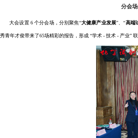
分会场
大会设置
6
个分会场，分别聚焦
“
大健康产业发展
”
、
“
高端
秀青年才俊带来了
65
场精彩的报告，形成
“
学术
-
技术
-
产业
”
联