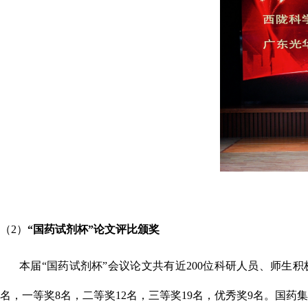
（
2
）
“
国药试剂杯
”
论文评比颁奖
本届
“
国药试剂杯
”
会议论文共有近
200
位科研人员、师生积
名，一等奖
8
名，二等奖
12
名，三等奖
19
名，优秀奖
9
名。国药集