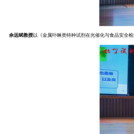
佘远斌教授
以《金属卟啉类特种试剂在光催化与食品安全检