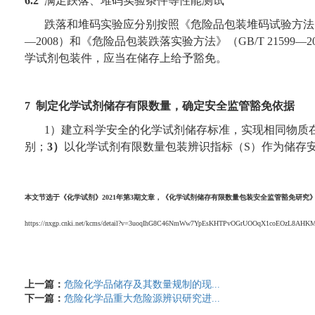
6.2
满足跌落、堆码实验条件等性能测试
跌落和堆码实验应分别按照
《危险品包装堆码试验方法
—2008
）和《危险品包装跌落实验方法》（
GB/T 21599—2
学试剂包装件，应当在储存上给予豁免。
7
制定化学试剂储存有限数量，确定安全监管豁免依据
1
）
建立科学安全的化学试剂储存标准，实现相同物质
别；
3
）
以化学试剂有限数量包装辨识指标（
S
）作为储存
本文节选于
《化学试剂》
2021
年第
3
期文章，《化学试剂储存有限数量包装安全监管豁免研究
https://nxgp.cnki.net/kcms/detail?v=3uoqIhG8C46NmWw7YpEsKHTPvOGrUOOqX1coEOzL8A
上一篇：
危险化学品储存及其数量规制的现...
下一篇：
危险化学品重大危险源辨识研究进...