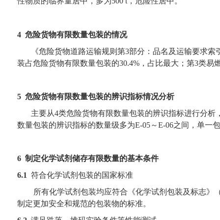
性物质的临界量居中，多为
500 t
，危险性居中。
4
危险货物有限数量包装的情况
《危险货物道路运输规则第
3
部分：品名及运输要求索
装占危险货物有限数量包装的
30.4%
，占比最大；第
3
类易
5
危险货物有限数量包装的辨识指标情况分析
主要从
4
类危险货物有限数量包装的辨识指标进行分析
数量包装的辨识指标的数量级多为
E-05
～
E-06
之间，单一
6
制定化学试剂储存有限数量的基本条件
6.1
符合化学试剂包装的国家标准
所有化学试剂包装均应符合《化学试剂包装及标志》
制定更加安全和规范的包装物的标准。