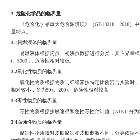
3
危险化学品的临界量
《危险化学品重大危险源辨识》（
GB18218
—
2018
）中
量特点。
3.1
易燃液体的临界量
易燃液体根据闪点、初沸点数据进行分类，其临界量根
t
、
5000 t
，危险性相对较低。
3.2
氧化性物质的临界量
氧化性物质根据物质与纤维素按特定比例混合实验时，
相对较小，多为
50 t
、
200 t
，危险性相对较高。
3.3
毒性物质的临界量
毒性物质根据接触途径和急性毒性估计值（
ATE
）分为
3.4
腐蚀性物质的临界量
腐蚀性物质按对皮肤腐蚀和皮肤刺激不同，分类依据不