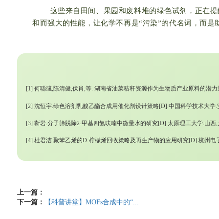
这些来自田间、果园和废料堆的绿色试剂，正在提
和而强大的性能，让化学不再是“污染”的代名词，而是
[1]
何聪彧,陈清健,伏肖,等. 湖南省油菜秸秆资源作为生物质产业原料的潜力量化评估[J].
[2]
沈恒宇.绿色溶剂乳酸乙酯合成用催化剂设计策略[D].中国科学技术大学.安徽,
[3]
靳岩.分子筛脱除2-甲基四氢呋喃中微量水的研究[D].太原理工大学.山西,太原
[4]
杜君洁.聚苯乙烯的D-柠檬烯回收策略及再生产物的应用研究[D].杭州电子科技
上一篇：
下一篇：
【科普讲堂】MOFs合成中的“...