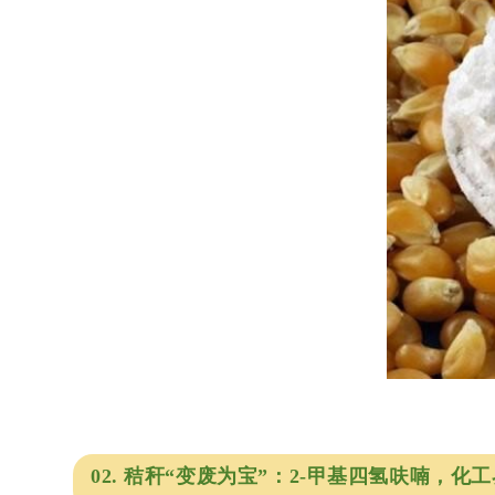
02. 秸秆“变废为宝”：2-甲基四氢呋喃，化