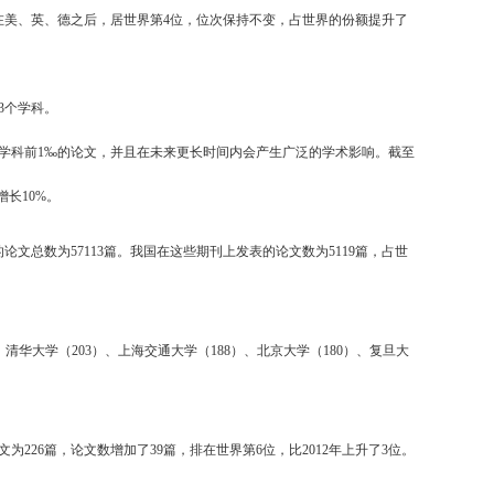
9%，排在美、英、德之后，居世界第4位，位次保持不变，占世界的份额提升了
3个学科。
学科前1‰的论文，并且在未来更长时间内会产生广泛的学术影响。截至
增长10%。
论文总数为57113篇。我国在这些期刊上发表的论文数为5119篇，占世
清华大学（203）、上海交通大学（188）、北京大学（180）、复旦大
为226篇，论文数增加了39篇，排在世界第6位，比2012年上升了3位。