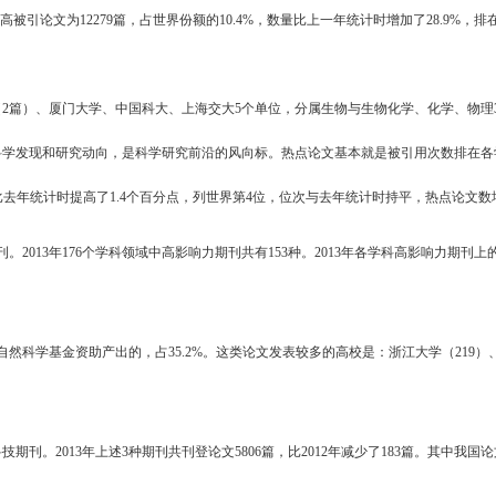
%的高被引论文为12279篇，占世界份额的10.4%，数量比上一年统计时增加了28.
篇）、厦门大学、中国科大、上海交大5个单位，分属生物与生物化学、化学、物理
发现和研究动向，是科学研究前沿的风向标。热点论文基本就是被引用次数排在各
%，比去年统计时提高了1.4个百分点，列世界第4位，位次与去年统计时持平，热点论文数
013年176个学科领域中高影响力期刊共有153种。2013年各学科高影响力期刊上的
然科学基金资助产出的，占35.2%。这类论文发表较多的高校是：浙江大学（219）、
。2013年上述3种期刊共刊登论文5806篇，比2012年减少了183篇。其中我国论文