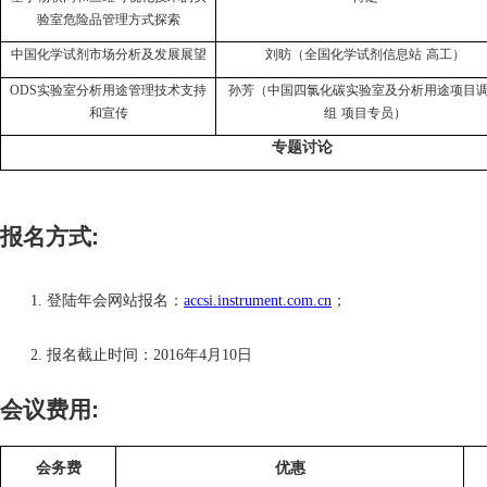
验室危险品管理方式探索
中国化学试剂市场分析及发展展望
刘昉（全国化学试剂信息站
高工
）
ODS
实验室分析用途管理技术支持
孙芳（中国四氯化碳实验室及分析用途项目
和宣传
组
项目专员）
专题讨论
报名方式
:
1.
登陆年会网站报名：
accsi.instrument.com.cn
；
2.
报名截止时间：
2016
年
4
月
10
日
会议费用
:
会务费
优惠