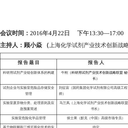
2016
4
22
13:30—17:00
会议时间：
年
月
日
下午
（
上海化学试剂产业技术创新战
主持人：顾小焱
目
人
报
告
题
报
告
科研用试剂产业链创新体系的构建
牛刚
（科研用试剂产业技术创新战略联盟
秘
长）
试剂企业与实验室危险品存储安全
刘征宙（国药集团化学试剂有限公司高级工程
管理
师）
实验室废弃物分类、处理原则及应
马兰凤（上海化学试剂产业技术创新战略联盟
急预案简述
书长）
实验室危险化学品管理
侯士果（默克（中国）高级市场专员）
基于物联网和三维可视化技术的实
待定