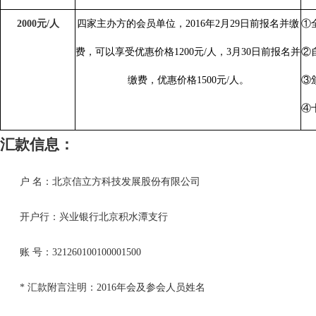
2000
元
/
人
四家主办方的会员单位
，
2016
年
2
月
29
日前报名并缴
①
费，可以享受优惠价格
1200
元
/
人，
3
月
30
日前报名并
②
缴费，优惠价格
1500
元
/
人。
③
④
汇款信息：
户
名：北京信立方科技发展股份有限公司
开户行：兴业银行北京积水潭支行
账
号：
321260100100001500
*
汇款附言注明：
2016
年会及参会人员姓名