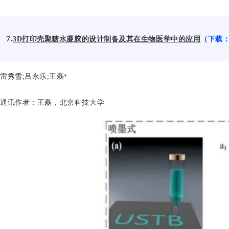
7.
3D打印壳聚糖水凝胶的设计制备及其在生物医学中的应用
（下载：
雷秀雪;吕永乐;王磊
*
通讯作者
：王磊，北京科技大学