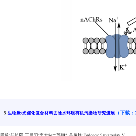
5.
（下载：
生物炭/光催化复合材料去除水环境有机污染物研究进展
周通;任旭阳;王晨阳;李发站
*
;郭翔
*
;吴俊峰;Fedorov Svyatoslav V