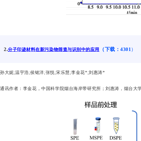
2.
（下载：4301
）
分子印迹材料在新污染物筛查与识别中的应用
孙大妮;温宇浩;侯铭洋;张悦;宋乐慧;李金花*;刘惠涛*
通讯作者
：
李金
花，中国科学院烟台海岸带研究所；
刘惠
涛，烟台大