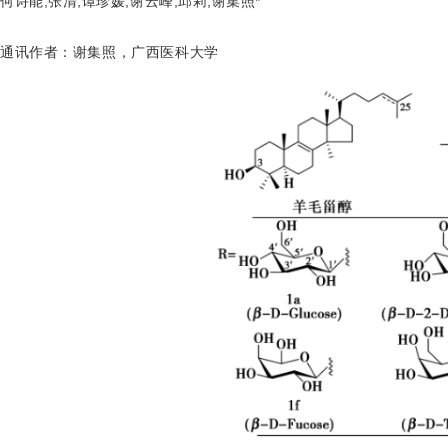
何诗能;张清;谭珍媛;谢云峰;邱莉;谢集照*
通讯作者
：
谢集照
，广西医科大学