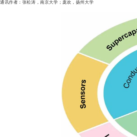
通讯作者
：
张松
涛，南京大学；
庞欢，扬州大学