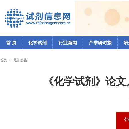
首 页
化学试剂
行业新闻
产学研对接
研
首页
>
最新公告
《化学试剂》论文
《