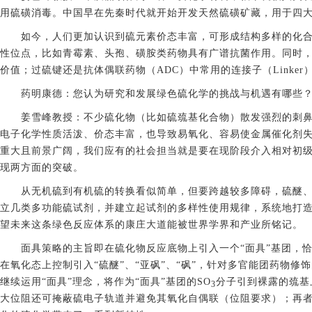
用硫磺消毒。中国早在先秦时代就开始开发天然硫磺矿藏，用于四
如今，人们更加认识到硫元素价态丰富，可形成结构多样的化
性位点，比如青霉素、头孢、磺胺类药物具有广谱抗菌作用。同时
价值；过硫键还是抗体偶联药物（ADC）中常用的连接子（Link
药明康德：您认为研究和发展绿色硫化学的挑战与机遇有哪些？
姜雪峰教授：不少硫化物（比如硫巯基化合物）散发强烈的刺
电子化学性质活泼、价态丰富，也导致易氧化、容易使金属催化剂
重大且前景广阔，我们应有的社会担当就是要在现阶段介入相对初
现两方面的突破。
从无机硫到有机硫的转换看似简单，但要跨越较多障碍，硫醚
立几类多功能硫试剂，并建立起试剂的多样性使用规律，系统地打造
望未来这条绿色反应体系的康庄大道能被世界学界和产业所铭记。
面具策略的主旨即在硫化物反应底物上引入一个“面具”基团，恰
在氧化态上控制引入“硫醚”、“亚砜”、“砜”，针对多官能团药物修
继续运用“面具”理念，将作为“面具”基团的SO
分子引到裸露的巯基
3
大位阻还可掩蔽硫电子轨道并避免其氧化自偶联（位阻要求）；再者