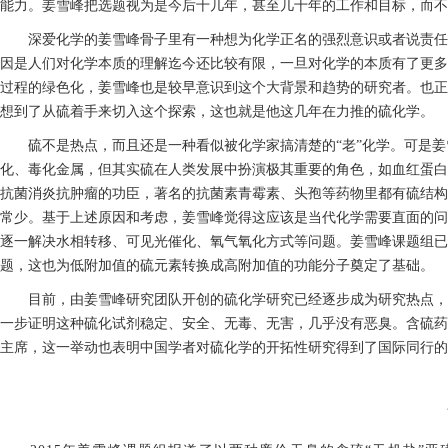
能力。姜雪峰把选题视为是今后十几年，甚至几十年的工作和目标，而不
深爱化学的姜雪峰骨子里有一种想为化学正名的强烈意识或者说责任
因是人们对化学本质的理解迄今还比较有限，一旦对化学的本质有了更多
过程的绿色化，姜雪峰也是较早意识到这个大背景和趋势的研究者。也正
想到了从硫着手来切入这个探索，这也就是他这几年在力推的硫化学。
硫不是热点，而且还是一种看似被化学家搞清楚的“老”化学。可是
化、毒化金属，但其实硫在人类发展中扮演极其重要的角色，如血红蛋白
抗菌消炎抗肿瘤的功臣，著名的抗菌素青霉素、头孢等药物里都有硫结构
常少。基于上述原因和考虑，姜雪峰觉得这应该是当代化学需要直面的问
逐一解决水相转移、可见光催化、氧气氧化方式等问题。姜雪峰课题组已
题，这也为低附加值的硫元素转换成高附加值的功能分子奠定了基础。
目前，由姜雪峰研究团队开创的硫化学研究已经逐步成为研究热点，
一步证明这种硫化试剂稳定、安全、无毒、无害，几乎没有恶臭。含硫药
主席，这一举动也表明中国学者对硫化学的开拓性研究得到了国际同行的