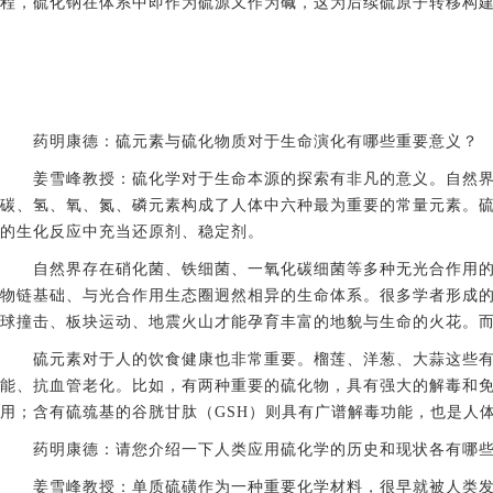
程，硫化钠在体系中即作为硫源又作为碱，这为后续硫原子转移构
药明康德：硫元素与硫化物质对于生命演化有哪些重要意义？
姜雪峰教授：硫化学对于生命本源的探索有非凡的意义。自然
碳、氢、氧、氮、磷元素构成了人体中六种最为重要的常量元素。
的生化反应中充当还原剂、稳定剂。
自然界存在硝化菌、铁细菌、一氧化碳细菌等多种无光合作用
物链基础、与光合作用生态圈迥然相异的生命体系。很多学者形成
球撞击、板块运动、地震火山才能孕育丰富的地貌与生命的火花。
硫元素对于人的饮食健康也非常重要。榴莲、洋葱、大蒜这些有
能、抗血管老化。比如，有两种重要的硫化物，具有强大的解毒和免
用；含有硫巯基的谷胱甘肽（GSH）则具有广谱解毒功能，也是人
药明康德：请您介绍一下人类应用硫化学的历史和现状各有哪
姜雪峰教授：单质硫磺作为一种重要化学材料，很早就被人类