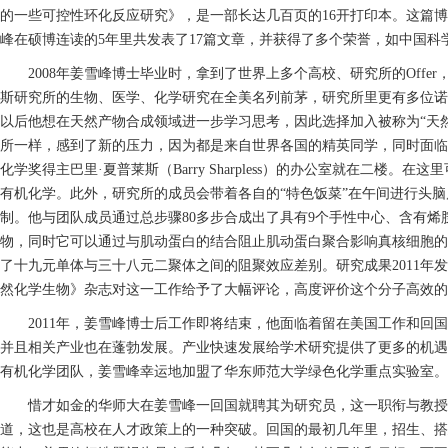
的一些可控性环化反应研究》，是一部长达几百页的16开打印本。这篇
峰在硕博连读的5年里共发表了17篇文章，并获得了多个荣誉，如中国
2008年姜雪峰博士毕业时，拿到了世界上多个高校、研究所的Offe
斯研究所的生物、医学、化学研究在全美名列前茅，研究所里更有多位诺
以后他想在天然产物合成领域进一步学习思考，因此选择加入被称为“天然产物合
所一样，感到了新的压力，因为都是来自世界各国的精英同学，同时面临
化学奖得主巴里·夏普莱斯（Barry Sharpless）的办公室就在
有机化学。此外，研究所的成员会带着各自的“特色饭菜”在午间进行头
制。他与团队成员通过总步骤80多步合成出了具有9个手性中心、含有
物，同时它可以通过与肌动蛋白的结合阻止肌动蛋白聚合影响真核细胞的
了十九元单体与三十八元二聚体之间的阻聚效应差别。研究成果2011年
然化学生物》杂志对这一工作给予了大幅评论，高度评价这个分子高效的
2011年，姜雪峰博士后工作即将结束，他面临着留在美国工作和
并且相关产业也在蓬勃发展。产业快速发展给学术研究提供了更多的机遇
有机化学团队，姜雪峰幸运地加盟了华东师范大学绿色化学重点实验室。
惜才如金的华师大在姜雪峰一回国就聘其为研究员，这一职衔与教授
道，这也是高校在人才政策上的一种突破。回国的最初几年里，招生、搭