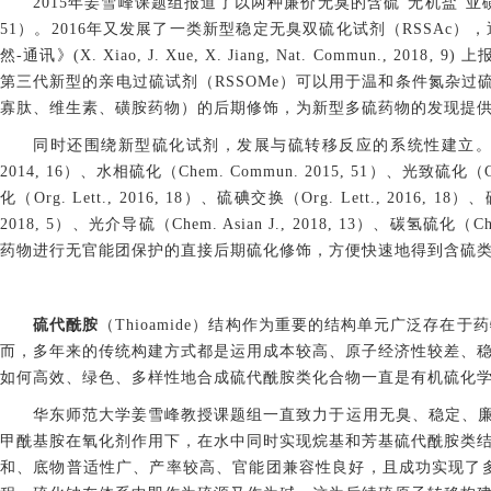
2015年姜雪峰课题组报道了以两种廉价无臭的含硫“无机盐”亚
51）。2016年又发展了一类新型稳定无臭双硫化试剂（RSSAc），通过与各
然-通讯》(X. Xiao, J. Xue, X. Jiang, Nat. Com
第三代新型的亲电过硫试剂（RSSOMe）可以用于温和条件氮杂过硫
寡肽、维生素、磺胺药物）的后期修饰，为新型多硫药物的发现提
同时还围绕新型硫化试剂，发展与硫转移反应的系统性建立。先后实现分子内硫转
2014, 16）、水相硫化（Chem. Commun. 2015, 51）、光致硫化（Chem
化（Org. Lett., 2016, 18）、硫碘交换（Org. Lett., 2016, 18
2018, 5）、光介导硫（Chem. Asian J., 2018, 13）、碳氢硫化（
药物进行无官能团保护的直接后期硫化修饰，方便快速地得到含硫
硫代酰胺
（Thioamide）结构作为重要的结构单元广泛存
而，多年来的传统构建方式都是运用成本较高、原子经济性较差、
如何高效、绿色、多样性地合成硫代酰胺类化合物一直是有机硫化
华东师范大学姜雪峰教授课题组一直致力于运用无臭、稳定、
甲酰基胺在氧化剂作用下，在水中同时实现
烷基和芳基硫代酰胺类
和、底物普适性广、产率较高、官能团兼容性良好，且成功实现了多种手性天