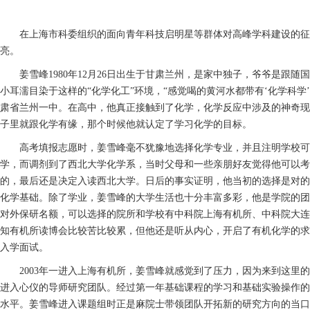
在上海市科委组织的面向青年科技启明星等群体对高峰学科建设的征
亮。
姜雪峰1980年12月26日出生于甘肃兰州，是家中独子，爷爷是
小耳濡目染于这样的“化学化工”环境，“感觉喝的黄河水都带有‘化学科
肃省兰州一中。在高中，他真正接触到了化学，化学反应中涉及的神奇现
子里就跟化学有缘，那个时候他就认定了学习化学的目标。
高考填报志愿时，姜雪峰毫不犹豫地选择化学专业，并且注明学校可
学，而调剂到了西北大学化学系，当时父母和一些亲朋好友觉得他可以考
的，最后还是决定入读西北大学。日后的事实证明，他当初的选择是对的
化学基础。除了学业，姜雪峰的大学生活也十分丰富多彩，他是学院的团
对外保研名额，可以选择的院所和学校有中科院上海有机所、中科院大连
知有机所读博会比较苦比较累，但他还是听从内心，开启了有机化学的求学之路
入学面试。
2003年一进入上海有机所，姜雪峰就感觉到了压力，因为来到这
进入心仪的导师研究团队。经过第一年基础课程的学习和基础实验操作的
水平。姜雪峰进入课题组时正是麻院士带领团队开拓新的研究方向的当口