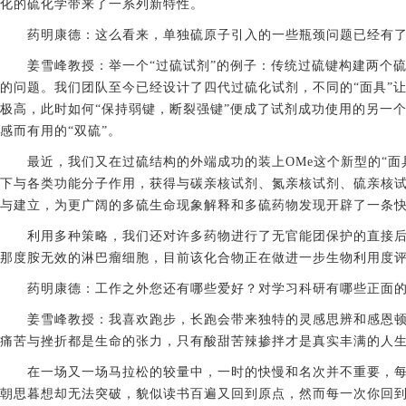
化的硫化学带来了一系列新特性。
药明康德：这么看来，单独硫原子引入的一些瓶颈问题已经有
姜雪峰教授：举一个“过硫试剂”的例子：传统过硫键构建两个
的问题。我们团队至今已经设计了四代过硫化试剂，不同的“面具”
极高，此时如何“保持弱键，断裂强键”便成了试剂成功使用的另一
感而有用的“双硫”。
最近，我们又在过硫结构的外端成功的装上OMe这个新型的“
下与各类功能分子作用，获得与碳亲核试剂、氮亲核试剂、硫亲核
与建立，为更广阔的多硫生命现象解释和多硫药物发现开辟了一条快
利用多种策略，我们还对许多药物进行了无官能团保护的直接
那度胺无效的淋巴瘤细胞，目前该化合物正在做进一步生物利用度
药明康德：工作之外您还有哪些爱好？对学习科研有哪些正面
姜雪峰教授：我喜欢跑步，长跑会带来独特的灵感思辨和感恩
痛苦与挫折都是生命的张力，只有酸甜苦辣掺拌才是真实丰满的人
在一场又一场马拉松的较量中，一时的快慢和名次并不重要，
朝思暮想却无法突破，貌似读书百遍又回到原点，然而每一次你回