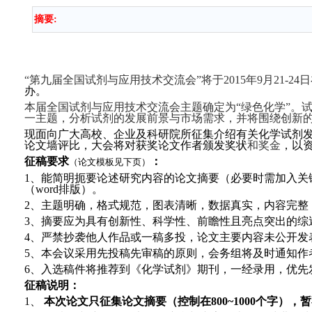
摘要:
“第九届全国试剂与应用技术交流会”将于2015年9月21-
办。
本届全国试剂与应用技术交流会主题确定为“绿色化学”。
一主题，分析试剂的发展前景与市场需求，并将围绕创新
现面向广大高校、企业及科研院所征集介绍有关化学试剂
论文墙评比，大会将对获奖论文作者颁发奖状
和奖金
，以
征稿要求
：
（论文模板见下页）
1、能简明扼要论述研究内容的论文摘要（必要时需加入关键性
（word排版）。
2、主题明确，格式规范，图表清晰，数据真实，内容完整
3、摘要应为具有创新性、科学性、前瞻性且亮点突出的综
4、严禁抄袭他人作品或一稿多投，论文主要内容未公开发
5、本会议采用先投稿先审稿的原则，会务组将及时通知作
6、入选稿件将推荐到《化学试剂》期刊，一经录用，优先
征稿说明：
1、
本次论文只征集论文摘要（控制在800~1000个字），