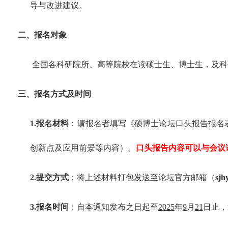
导与改进建议。
二、报名对象
全国各科研院所、高等院校在读硕士生、博士生，及科
三、报名方式及时间
1.报名材料
：请报名者填写《硕博士论坛口头报告报名
创新点及应用前景等内容）。
口头报告内容可以与会议
2.提交方式
：将上述材料打包发送至论坛官方邮箱（
sjh
3.报名时间
：自本通知发布之日起至
2025
年
9
月
21
日止，