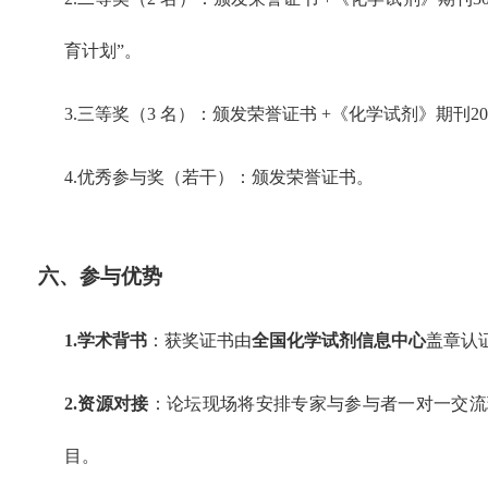
育计划
”
。
3.三等奖（
3
名）：颁发荣誉证书
+
《化学试剂》期刊
2
4.优秀参与奖（若干）：颁发荣誉证书。
六、参与优势
1.学术背书
：获奖证书由
全国化学试剂信息中心
盖章认
2.资源对接
：论坛现场将安排专家与参与者一对一交流
目。