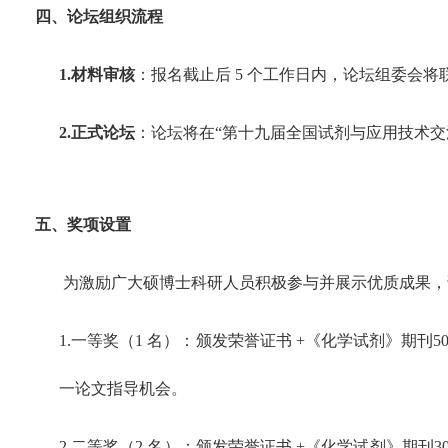
四、论坛组织流程
1.材料审核
：报名截止后
5
个工作日内，论坛组委会将
2.正式论坛
：论坛将在“第十九届全国试剂与应用技术交
五、奖项设置
为激励广大硕博士科研人员积极参与并展示优质成果，
1.一等奖（
1
名）：颁发荣誉证书
+
《化学试剂》期刊
5
一论文指导机会。
2.二等奖（
2
名）：颁发荣誉证书
+
《化学试剂》期刊
3