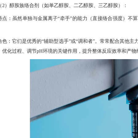
（
2
）醇胺族络合剂（如单乙醇胺、二乙醇胺、三乙醇胺）：
特点：虽然单独与金属离子
“
牵手
”
的能力（直接络合强度）不算
。
角色：它们是优秀的
“
辅助型选手
”
或
“
调和者
”
。常常配合其他主
、优化过程、调节
pH
环境的关键作用，提升整体反应效率和产物