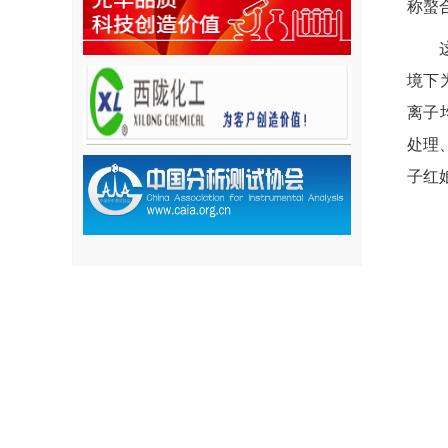
称螯
境下
离子
处理
子红