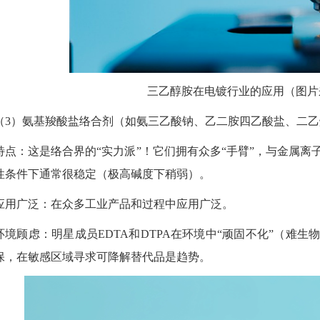
三乙醇胺在电镀行业的应用（图片
（
3
）氨基羧酸盐络合剂（如氨三乙酸钠、乙二胺四乙酸盐、二乙
特点：这是络合界的
“
实力派
”
！它们拥有众多
“
手臂
”
，与金属离
性条件下通常很稳定（极高碱度下稍弱）。
应用广泛：在众多工业产品和过程中应用广泛。
环境顾虑：明星成员
EDTA
和
DTPA
在环境中
“
顽固不化
”
（难生
保，在敏感区域寻求可降解替代品是趋势。